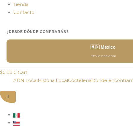
Tienda
Contacto
¿DESDE DÓNDE COMPRARÁS?
🇲🇽 México
Envío nacional
$
0.00
0
Cart
ADN Local
Historia Local
Coctelería
Donde encontrar
Hamburger
Toggle
Menu