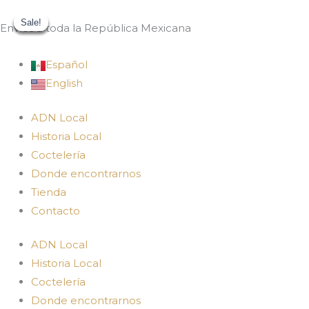
Ir
DESTILADO
Original
Current
Sale!
Sale!
Sale!
Sale!
Sale!
al
CON
price
price
Envíos a toda la República Mexicana
contenido
HIERBAS
was:
is:
cantidad
$789.00.
$631.00.
Español
English
ADN Local
Historia Local
Coctelería
Donde encontrarnos
Tienda
Contacto
ADN Local
Historia Local
Coctelería
Donde encontrarnos