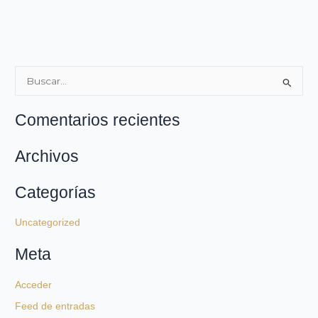
B
u
Comentarios recientes
s
c
Archivos
a
r
Categorías
:
Uncategorized
Meta
Acceder
Feed de entradas