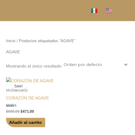
Ir
al
contenido
Inicio
/ Productos etiquetados “AGAVE”
AGAVE
Mostrando el único resultado
Original
Current
price
price
Sale!
was:
is:
Mezcal Local
$589.00.
$471.00.
CORAZÓN DE AGAVE
Valorado en
$
589.00
$
471.00
5.00
de 5
Añadir al carrito